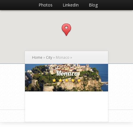
Photos
LinkedIn
Blog
Home
»
City
»
Monaco
»
Monaco