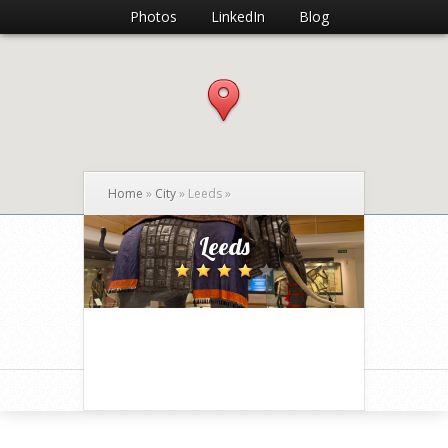
Photos
LinkedIn
Blog
Home
»
City
»
Leeds
»
Leeds