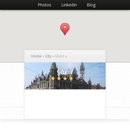
Photos
LinkedIn
Blog
Home
»
City
»
Ghent
»
Ghent