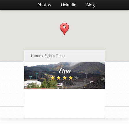
Photos
LinkedIn
Blog
Home
»
Sight
»
Etna
»
Etna