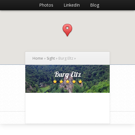
Photos
LinkedIn
Blog
Home
»
Sight
»
Burg Eltz
»
Burg Eltz