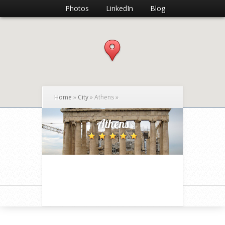
Photos
LinkedIn
Blog
Home
»
City
»
Athens
»
Athens